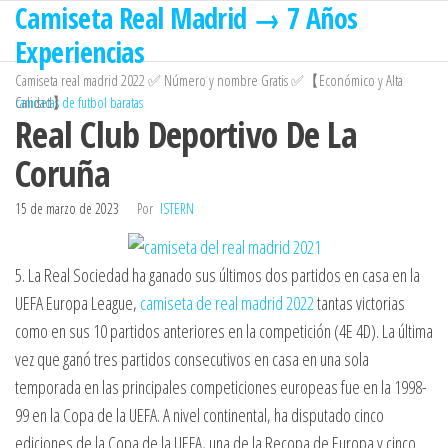
Camiseta Real Madrid → 7 Años
Saltar
al
Experiencias
contenido
Camiseta real madrid 2022 ✅ Número y nombre Gratis ✅【Económico y Alta
Calidad】
camisetas de futbol baratas
Real Club Deportivo De La
Coruña
15 de marzo de 2023
Por
ISTERN
5. La Real Sociedad ha ganado sus últimos dos partidos en casa en la
UEFA Europa League,
camiseta de real madrid 2022
tantas victorias
como en sus 10 partidos anteriores en la competición (4E 4D). La última
vez que ganó tres partidos consecutivos en casa en una sola
temporada en las principales competiciones europeas fue en la 1998-
99 en la Copa de la UEFA. A nivel continental, ha disputado cinco
ediciones de la Copa de la UEFA, una de la Recopa de Europa y cinco