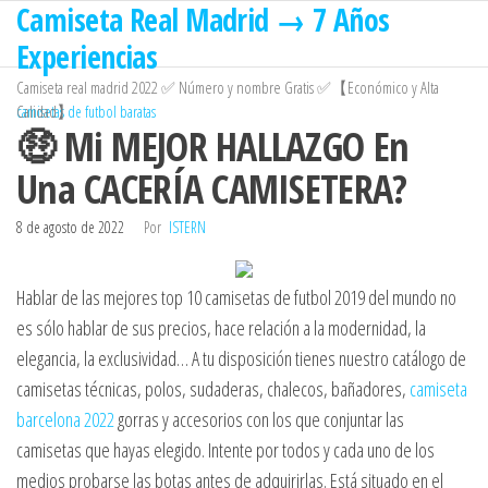
Camiseta Real Madrid → 7 Años
Saltar
al
Experiencias
contenido
Camiseta real madrid 2022 ✅ Número y nombre Gratis ✅【Económico y Alta
Calidad】
camisetas de futbol baratas
🤑 Mi MEJOR HALLAZGO En
Una CACERÍA CAMISETERA?
8 de agosto de 2022
Por
ISTERN
Hablar de las mejores top 10 camisetas de futbol 2019 del mundo no
es sólo hablar de sus precios, hace relación a la modernidad, la
elegancia, la exclusividad… A tu disposición tienes nuestro catálogo de
camisetas técnicas, polos, sudaderas, chalecos, bañadores,
camiseta
barcelona 2022
gorras y accesorios con los que conjuntar las
camisetas que hayas elegido. Intente por todos y cada uno de los
medios probarse las botas antes de adquirirlas. Está situado en el