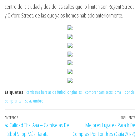
centro de la ciudad y dos de las calles que lo limitan son Regent Street
y Oxford Street, de las que ya os hemos hablado anteriormente.
Etiquetas
camisetas baratas de futbol originales
comprar camisetas joma
donde
comprar camisetas umbro
Navegación
Entrada
ANTERIOR
SIGUIENTE
En
Calidad Thai Aaa – Camisetas De
Mejores Lugares Para Ir De
de
anterior
si
Fútbol Shop Más Barata
Compras Por Londres (Guía 2022)
entradas